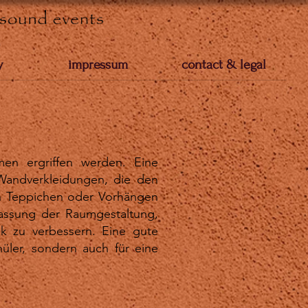
y
impressum
contact & legal
en ergriffen werden. Eine
 Wandverkleidungen, die den
on Teppichen oder Vorhängen
assung der Raumgestaltung,
ik zu verbessern. Eine gute
üler, sondern auch für eine