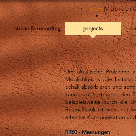
studio & recording
projects
ba
Um akustische Probleme i
Möglichkeit ist die Install
Schall absorbieren und somi
kann dazu beitragen, den S
beispielsweise durch die U
Raumakustik ist nicht nur w
effektive Kommunikation un
RT60 - Messungen