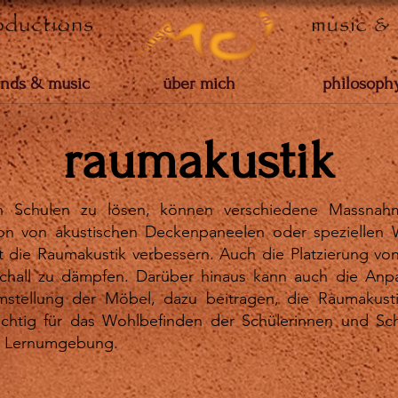
nds & music
über mich
philosoph
raumakustik
n Schulen zu lösen, können verschiedene Massnahm
ation von akustischen Deckenpaneelen oder speziellen
t die Raumakustik verbessern. Auch die Platzierung v
chall zu dämpfen. Darüber hinaus kann auch die Anp
mstellung der Möbel, dazu beitragen, die Raumakust
ichtig für das Wohlbefinden der Schülerinnen und Sch
d Lernumgebung.